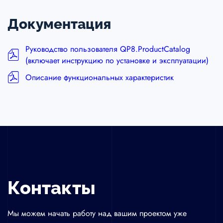
Документация
Руководство пользователя QP8.ProductCatalog
(включает инструкцию по установке и эксплуатации)
Описание функциональных характеристик
Контакты
Форма
Контакты
для
контакта
Мы можем начать работу над вашим проектом уже
с