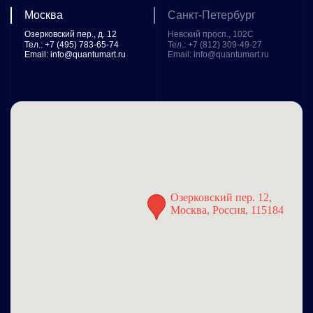
Карта
Москва
Санкт-Петербург
наших
Озерковский пер., д. 12
Невский просп., 102С
Тел.: +7 (495) 783-65-74
Тел.: +7 (812) 309-49-27
офисов
Email: info@quantumart.ru
Email: info@quantumart.ru
Озерковский пер. 12, 
Москва, Россия, 115184