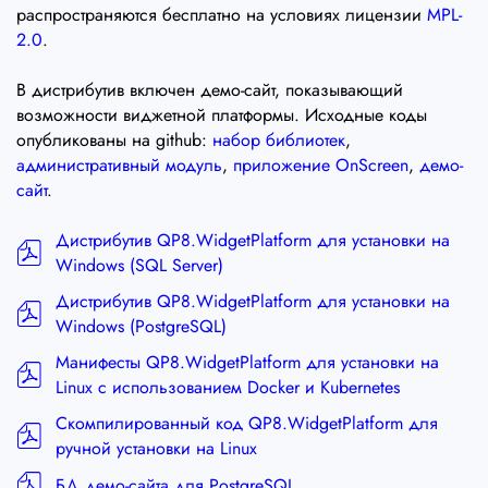
распространяются бесплатно на условиях лицензии
MPL-
2.0
.
В дистрибутив включен демо-сайт, показывающий
возможности виджетной платформы. Исходные коды
опубликованы на github:
набор библиотек
,
административный модуль
,
приложение OnScreen
,
демо-
сайт
.
Дистрибутив QP8.WidgetPlatform для установки на
Windows (SQL Server)
Дистрибутив QP8.WidgetPlatform для установки на
Windows (PostgreSQL)
Манифесты QP8.WidgetPlatform для установки на
Linux с использованием Docker и Kubernetes
Скомпилированный код QP8.WidgetPlatform для
ручной установки на Linux
БД демо-сайта для PostgreSQL